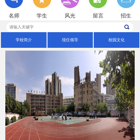
招生就业
名师
学生
风光
留言
招生
校园风光
学校简介
现任领导
校园文化