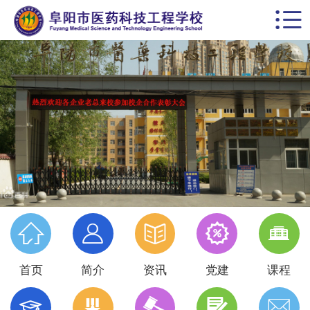


首页
学校概括
校园动态
思政德育
教学科研
党建专栏





名师风采
首页
简介
资讯
党建
课程
学生天地




