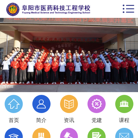


首页
学校概括
校园动态
思政德育
教学科研
党建专栏





名师风采
首页
简介
资讯
党建
课程
学生天地




