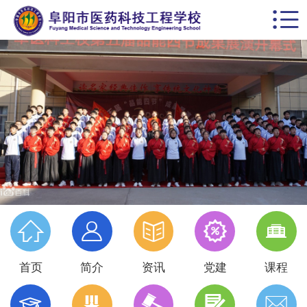


首页
学校概括
校园动态
思政德育
教学科研
党建专栏





名师风采
首页
简介
资讯
党建
课程
学生天地




