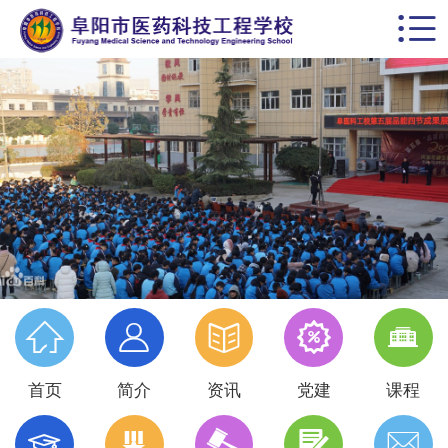


首页
学校概括
校园动态
思政德育
教学科研
党建专栏





名师风采
首页
简介
资讯
党建
课程
学生天地




