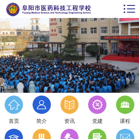


首页
学校概括
校园动态
思政德育
教学科研
党建专栏





名师风采
首页
简介
资讯
党建
课程
学生天地




